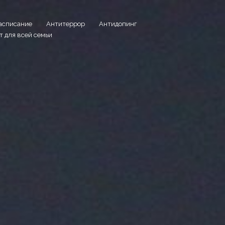
асписание
Антитеррор
Антидопинг
т для всей семьи