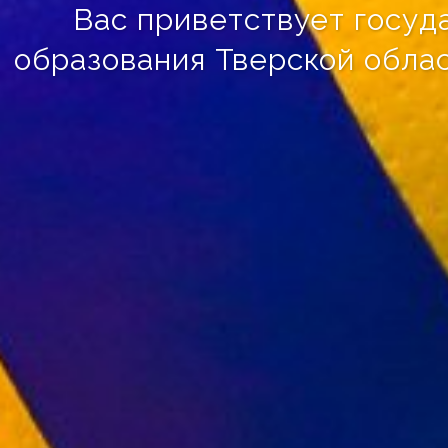
Вас приветствует госу
образования Тверской обла