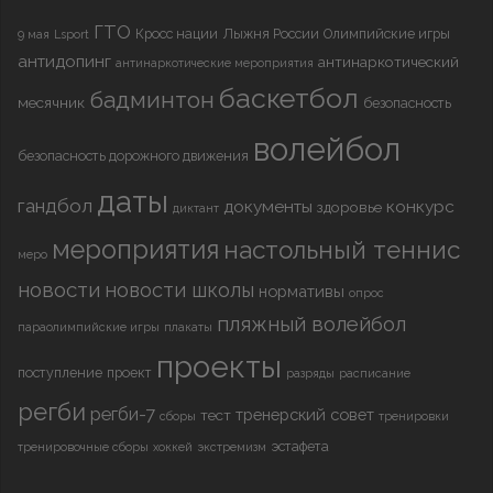
ГТО
Кросс нации
Лыжня России
Олимпийские игры
9 мая
Lsport
антидопинг
антинаркотический
антинаркотические мероприятия
баскетбол
бадминтон
месячник
безопасность
волейбол
безопасность дорожного движения
даты
гандбол
документы
конкурс
здоровье
диктант
мероприятия
настольный теннис
меро
новости
новости школы
нормативы
опрос
пляжный волейбол
параолимпийские игры
плакаты
проекты
поступление
проект
разряды
расписание
регби
регби-7
тренерский совет
тест
сборы
тренировки
эстафета
тренировочные сборы
хоккей
экстремизм