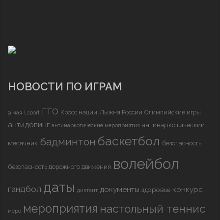
НОВОСТИ ПО ИГРАМ
ГТО
Кросс нации
Лыжня России
Олимпийские игры
9 мая
Lsport
антидопинг
антинаркотический
антинаркотические мероприятия
баскетбол
бадминтон
месячник
безопасность
волейбол
безопасность дорожного движения
даты
гандбол
документы
конкурс
здоровье
диктант
мероприятия
настольный теннис
меро