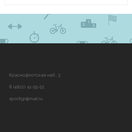
Краснофлотская наб., 3
8 (4822) 41-55-52
sportigr@mail.ru