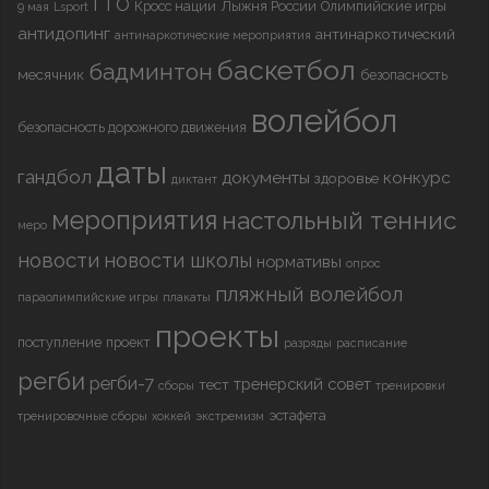
ГТО
Кросс нации
Лыжня России
Олимпийские игры
9 мая
Lsport
антидопинг
антинаркотический
антинаркотические мероприятия
баскетбол
бадминтон
месячник
безопасность
волейбол
безопасность дорожного движения
даты
гандбол
документы
конкурс
здоровье
диктант
мероприятия
настольный теннис
меро
новости
новости школы
нормативы
опрос
пляжный волейбол
параолимпийские игры
плакаты
проекты
поступление
проект
разряды
расписание
регби
регби-7
тренерский совет
тест
сборы
тренировки
эстафета
тренировочные сборы
хоккей
экстремизм