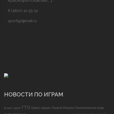
Краснофлотская наб., 3
8 (4822) 41-55-52
sportigr@mail.ru
НОВОСТИ ПО ИГРАМ
ГТО
Кросс нации
Лыжня России
Олимпийские игры
9 мая
Lsport