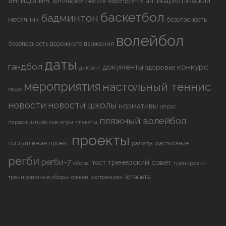
антидопинг
антинаркотический
антинаркотические мероприятия
баскетбол
бадминтон
месячник
безопасность
волейбол
безопасность дорожного движения
даты
гандбол
документы
конкурс
здоровье
диктант
мероприятия
настольный теннис
меро
новости
новости школы
нормативы
опрос
пляжный волейбол
параолимпийские игры
плакаты
проекты
поступление
проект
разряды
расписание
регби
регби-7
тренерский совет
тест
сборы
тренировки
эстафета
тренировочные сборы
хоккей
экстремизм