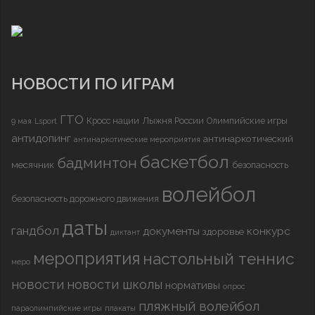
НОВОСТИ ПО ИГРАМ
ГТО
Кросс нации
Лыжня России
Олимпийские игры
9 мая
Lsport
антидопинг
антинаркотический
антинаркотические мероприятия
баскетбол
бадминтон
месячник
безопасность
волейбол
безопасность дорожного движения
даты
гандбол
документы
конкурс
здоровье
диктант
мероприятия
настольный теннис
меро
новости
новости школы
нормативы
опрос
пляжный волейбол
параолимпийские игры
плакаты